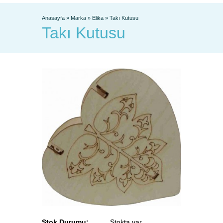
Anasayfa
»
Marka
»
Elika
»
Takı Kutusu
Takı Kutusu
Stok Durumu:
Stokta var